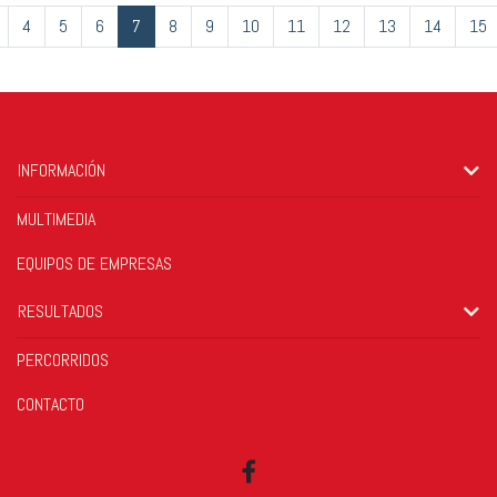
4
5
6
7
8
9
10
11
12
13
14
15
INFORMACIÓN
MULTIMEDIA
EQUIPOS DE EMPRESAS
RESULTADOS
PERCORRIDOS
CONTACTO
Facebook