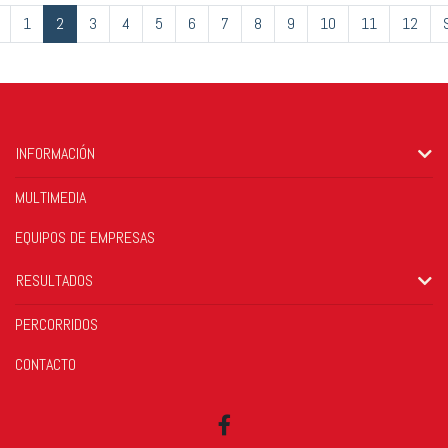
1
2
3
4
5
6
7
8
9
10
11
12
INFORMACIÓN
MULTIMEDIA
EQUIPOS DE EMPRESAS
RESULTADOS
PERCORRIDOS
CONTACTO
Facebook