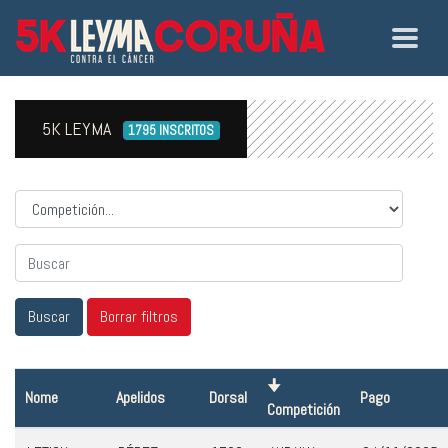
5K LEYMA
1795 INSCRITOS
Competicion
Nome
Apelidos
Dorsal
Pago
Competición