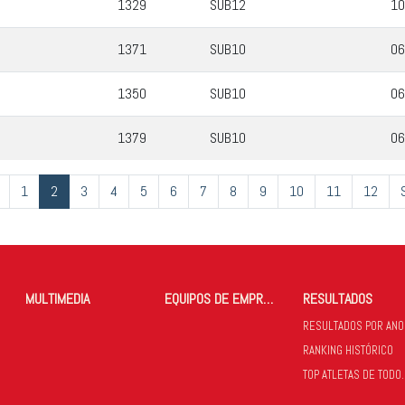
1329
SUB12
10
1371
SUB10
06
1350
SUB10
06
1379
SUB10
06
1
2
3
4
5
6
7
8
9
10
11
12
MULTIMEDIA
EQUIPOS DE EMPRESAS
RESULTADOS
RESULTADOS POR ANO
RANKING HISTÓRICO
TOP ATLETAS 