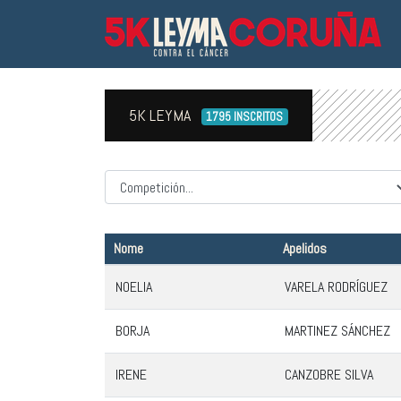
5K LEYMA
1795 INSCRITOS
Competicion
Nome
Apelidos
NOELIA
VARELA RODRÍGUEZ
BORJA
MARTINEZ SÁNCHEZ
IRENE
CANZOBRE SILVA