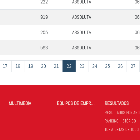
222
ABSOLUTA
06
919
ABSOLUTA
06
255
ABSOLUTA
06
593
ABSOLUTA
06
17
18
19
20
21
22
23
24
25
26
27
MULTIMEDIA
EQUIPOS DE EMPRESAS
RESULTADOS
RESULTADOS POR ANO
RANKING HISTÓRICO
TOP ATLETAS 