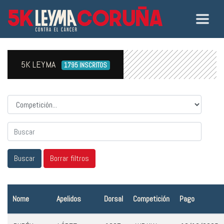
5K LEYMA
1795 INSCRITOS
Competicion
Nome
Apelidos
Dorsal
Competición
Pago