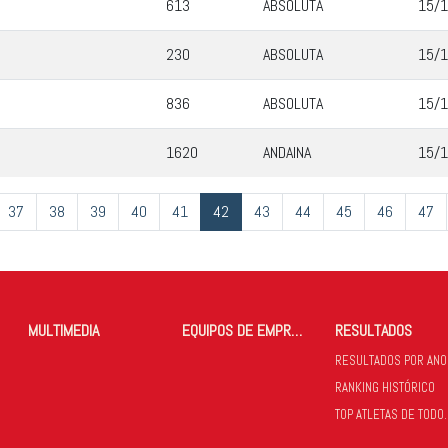
613
ABSOLUTA
15/1
230
ABSOLUTA
15/1
836
ABSOLUTA
15/1
1620
ANDAINA
15/1
37
38
39
40
41
42
43
44
45
46
47
MULTIMEDIA
EQUIPOS DE EMPRESAS
RESULTADOS
RESULTADOS POR ANO
RANKING HISTÓRICO
TOP ATLETAS 