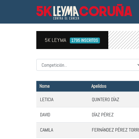
5K LEYMA
1795 INSCRITOS
Competicion
Nome
Apelidos
LETICIA
QUINTERO DÍAZ
DAVID
DÍAZ PÉREZ
CAMILA
FERNÁNDEZ PÉREZ TORR