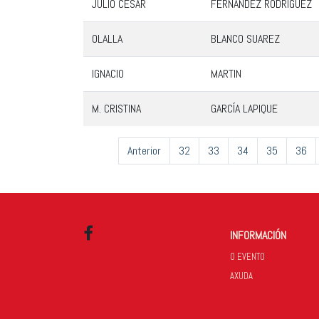
JULIO CÉSAR
FERNÁNDEZ RODRÍGUEZ
OLALLA
BLANCO SUAREZ
IGNACIO
MARTIN
M. CRISTINA
GARCÍA LAPIQUE
Anterior
32
33
34
35
36
INFORMACIÓN
Facebook
O EVENTO
AXUDA