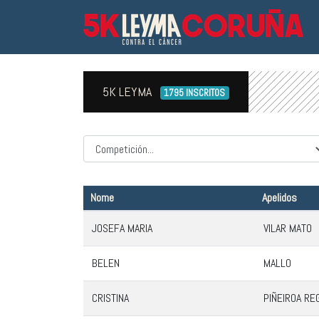
5K LEYMA
1795 INSCRITOS
Competicion
Nome
Apelidos
JOSEFA MARIA
VILAR MATO
BELEN
MALLO
CRISTINA
PIÑEIROA RE