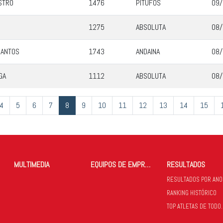
STRO
1476
PITUFOS
09/
1275
ABSOLUTA
08/
SANTOS
1743
ANDAINA
08/
GA
1112
ABSOLUTA
08/
4
5
6
7
8
9
10
11
12
13
14
15
MULTIMEDIA
EQUIPOS DE EMPRESAS
RESULTADOS
RESULTADOS POR ANO
RANKING HISTÓRICO
TOP ATLETAS 