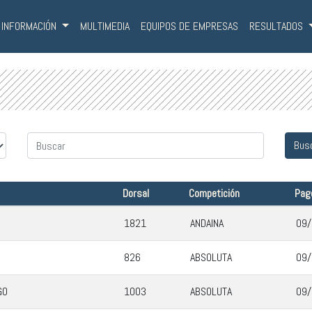
INFORMACIÓN
MULTIMEDIA
EQUIPOS DE EMPRESAS
RESULTADOS
Dorsal
Competición
Pag
1821
ANDAINA
09/
826
ABSOLUTA
09/
GO
1003
ABSOLUTA
09/