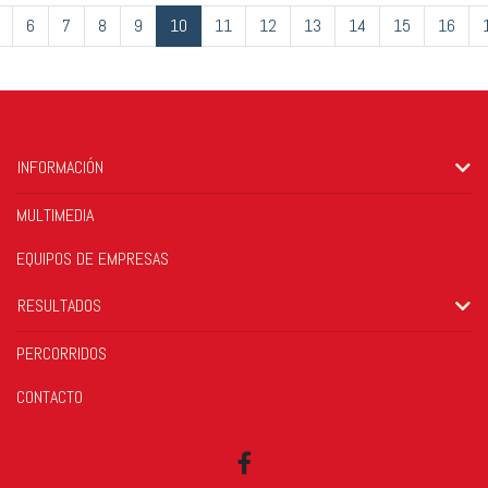
6
7
8
9
10
11
12
13
14
15
16
INFORMACIÓN
MULTIMEDIA
EQUIPOS DE EMPRESAS
RESULTADOS
PERCORRIDOS
CONTACTO
Facebook