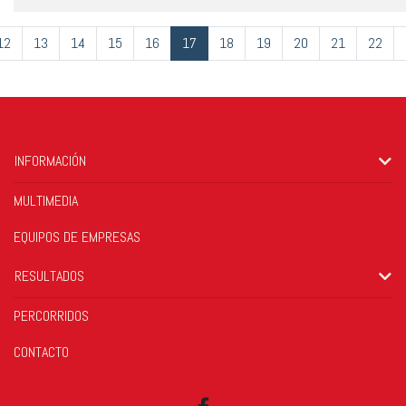
12
13
14
15
16
17
18
19
20
21
22
INFORMACIÓN
MULTIMEDIA
EQUIPOS DE EMPRESAS
RESULTADOS
PERCORRIDOS
CONTACTO