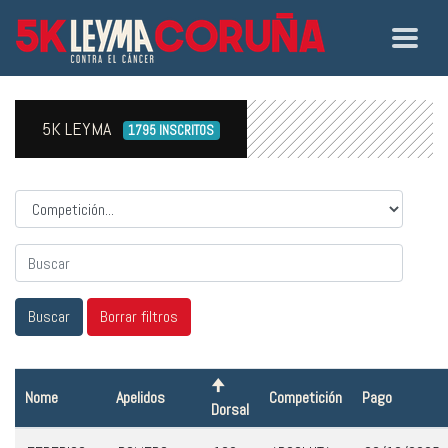
5K LEYMA
1795 INSCRITOS
Competicion
Nome
Apelidos
Competición
Pago
Dorsal