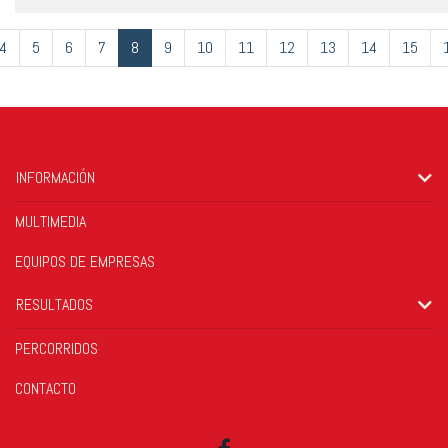
4
5
6
7
8
9
10
11
12
13
14
15
INFORMACIÓN
MULTIMEDIA
EQUIPOS DE EMPRESAS
RESULTADOS
PERCORRIDOS
CONTACTO