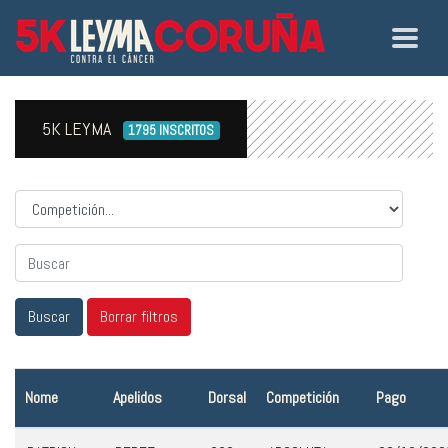
5K LEYMA
1795 INSCRITOS
Competicion
Nome
Apelidos
Dorsal
Competición
Pago