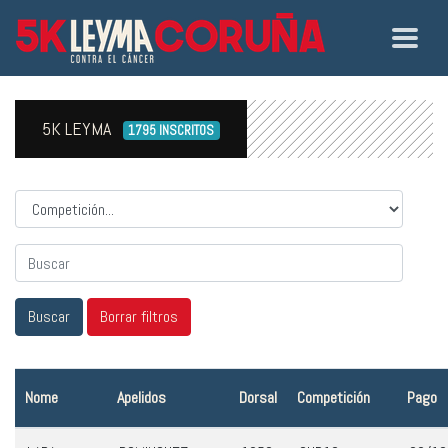
5K LEYMA
1795 INSCRITOS
Competicion
Nome
Apelidos
Dorsal
Competición
Pago