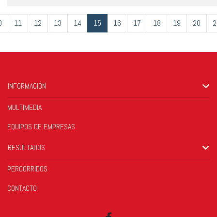
0
11
12
13
14
15
16
17
18
19
20
2
INFORMACIÓN
MULTIMEDIA
EQUIPOS DE EMPRESAS
RESULTADOS
PERCORRIDOS
CONTACTO