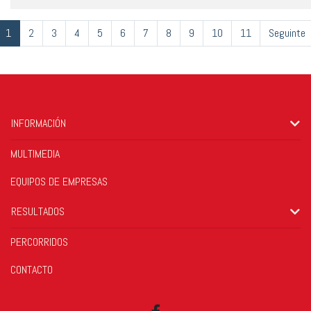
1
2
3
4
5
6
7
8
9
10
11
Seguinte
INFORMACIÓN
MULTIMEDIA
EQUIPOS DE EMPRESAS
RESULTADOS
PERCORRIDOS
CONTACTO