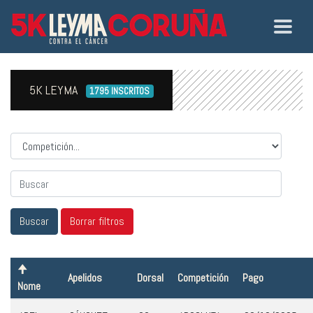
5K LEYMA
1795 INSCRITOS
Competicion
Apelidos
Dorsal
Competición
Pago
Nome