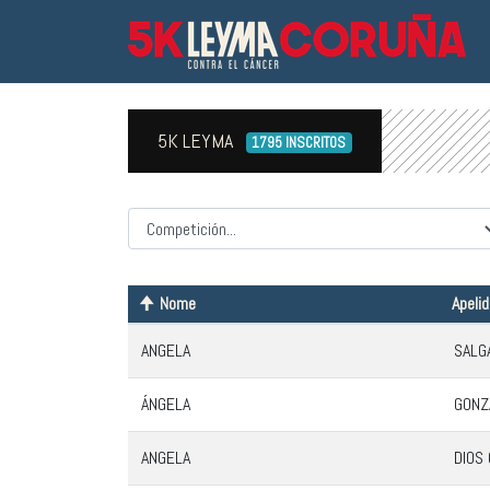
5K LEYMA
1795 INSCRITOS
Competicion
Nome
Apeli
ANGELA
SALG
ÁNGELA
GONZ
ANGELA
DIOS