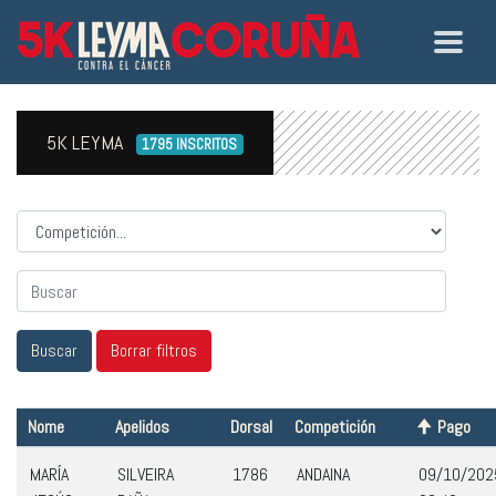
5K LEYMA
1795 INSCRITOS
Competicion
Nome
Apelidos
Dorsal
Competición
Pago
MARÍA
SILVEIRA
1786
ANDAINA
09/10/202