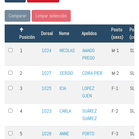
Comparar
Limpar selección
Posto
Post
Dorsal
Nome
Apelidos
Posición
(sexo)
(cate
1
1024
NICOLAS
AMADO
M-1
SUB
PREGO
2
1027
SERGIO
COIRA PIER
M-2
SUB
3
1025
ICIA
LOPEZ
F-1
SUB
OJEN
4
1023
CARLA
SUÁREZ
F-2
SUB
SUÁREZ
5
1028
ANNE
PORTO
F-3
SUB